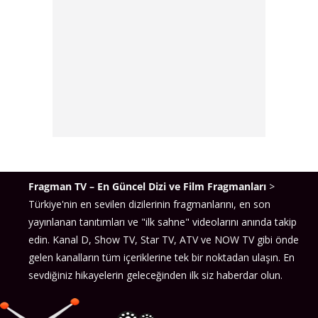
Fragman TV – En Güncel Dizi ve Film Fragmanları
>
Türkiye'nin en sevilen dizilerinin fragmanlarını, en son
yayınlanan tanıtımları ve "ilk sahne" videolarını anında takip
edin. Kanal D, Show TV, Star TV, ATV ve NOW TV gibi önde
gelen kanalların tüm içeriklerine tek bir noktadan ulaşın. En
sevdiğiniz hikayelerin geleceğinden ilk siz haberdar olun.