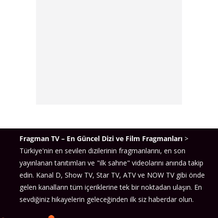
Fragman TV – En Güncel Dizi ve Film Fragmanları
>
Türkiye'nin en sevilen dizilerinin fragmanlarını, en son
yayınlanan tanıtımları ve "ilk sahne" videolarını anında takip
edin. Kanal D, Show TV, Star TV, ATV ve NOW TV gibi önde
gelen kanalların tüm içeriklerine tek bir noktadan ulaşın. En
sevdiğiniz hikayelerin geleceğinden ilk siz haberdar olun.