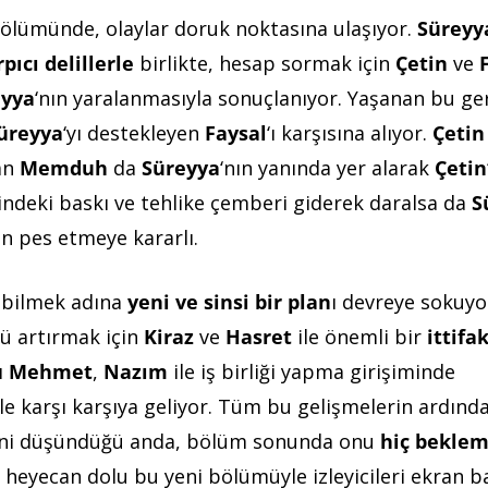
bölümünde, olaylar doruk noktasına ulaşıyor.
Süreyy
rpıcı delillerle
birlikte, hesap sormak için
Çetin
ve
eyya
‘nın yaralanmasıyla sonuçlanıyor. Yaşanan bu ger
üreyya
‘yı destekleyen
Faysal
‘ı karşısına alıyor.
Çetin
yan
Memduh
da
Süreyya
‘nın yanında yer alarak
Çetin
indeki baskı ve tehlike çemberi giderek daralsa da
S
in pes etmeye kararlı.
rabilmek adına
yeni ve sinsi bir plan
ı devreye sokuyo
ü artırmak için
Kiraz
ve
Hasret
ile önemli bir
ittifa
sı
Mehmet
,
Nazım
ile iş birliği yapma girişiminde
le karşı karşıya geliyor. Tüm bu gelişmelerin ardınd
ğini düşündüğü anda, bölüm sonunda onu
hiç beklem
, heyecan dolu bu yeni bölümüyle izleyicileri ekran b