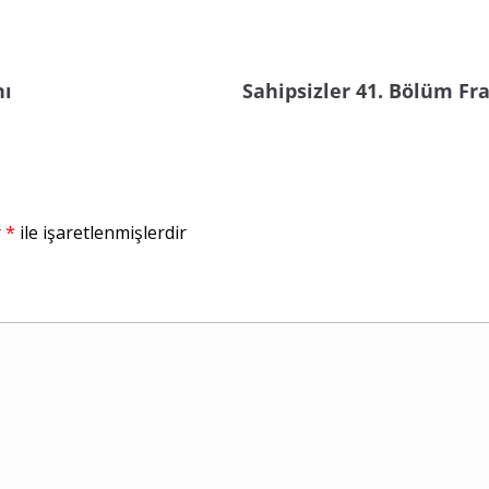
nı
Sahipsizler 41. Bölüm F
r
*
ile işaretlenmişlerdir