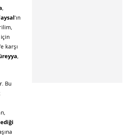
a
,
Faysal
‘ın
ilim,
için
‘e karşı
üreyya
,
r. Bu
k
an,
ediği
aşına