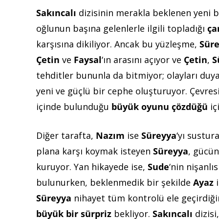
Sakıncalı
dizisinin merakla beklenen yeni 
oğlunun başına gelenlerle ilgili topladığı
ça
karşısına dikiliyor. Ancak bu yüzleşme,
Sür
Çetin
ve
Faysal
‘ın arasını açıyor ve
Çetin
,
S
tehditler bununla da bitmiyor; olayları du
yeni ve güçlü bir cephe oluşturuyor. Çevres
içinde bulunduğu
büyük oyunu çözdüğü
iç
Diğer tarafta,
Nazım
ise
Süreyya
‘yı sustu
plana karşı koymak isteyen
Süreyya
, gücün
kuruyor. Yan hikayede ise,
Sude
‘nin nişanlı
bulunurken, beklenmedik bir şekilde
Ayaz
i
Süreyya
nihayet tüm kontrolü ele geçirdi
büyük bir sürpriz
bekliyor.
Sakıncalı
dizisi