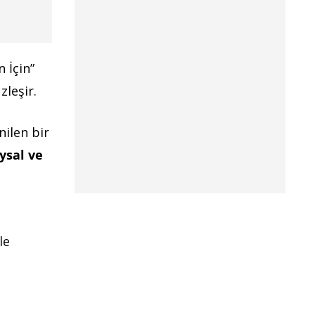
 İçin”
zleşir.
ilen bir
ysal ve
le