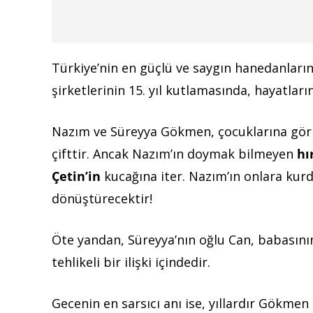
Türkiye’nin en güçlü ve saygın hanedanlar
şirketlerinin 15. yıl kutlamasında, hayatlar
Nazım ve Süreyya Gökmen, çocuklarına görk
çifttir. Ancak Nazım’ın doymak bilmeyen
hı
Çetin’in
kucağına iter. Nazım’ın onlara kur
dönüştürecektir!
Öte yandan, Süreyya’nın oğlu Can, babasının
tehlikeli bir ilişki içindedir.
Gecenin en sarsıcı anı ise, yıllardır Gökme