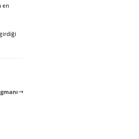
n en
girdiği
ragmanı