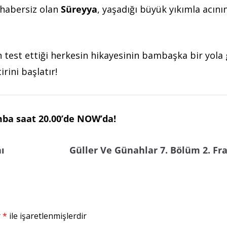
 habersiz olan
Süreyya
, yaşadığı büyük yıkımla acını
ın test ettiği herkesin hikayesinin bambaşka bir yola 
irini başlatır!
mba saat 20.00’de NOW’da!
ı
Güller Ve Günahlar 7. Bölüm 2. F
r
*
ile işaretlenmişlerdir