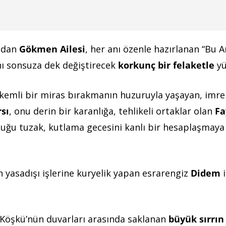
ından
Gökmen Ailesi
, her anı özenle hazırlanan “Bu An
ını sonsuza dek değiştirecek
korkunç bir felaketle
yü
emli bir miras bırakmanın huzuruyla yaşayan, imren
rsı
, onu derin bir karanlığa, tehlikeli ortaklar olan
Fa
duğu tuzak, kutlama gecesini kanlı bir hesaplaşmaya
 yasadışı işlerine kuryelik yapan esrarengiz
Didem
i
n Köşkü’nün duvarları arasında saklanan
büyük sırrın