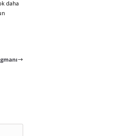
ok daha
un
ragmanı