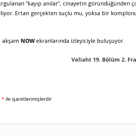
gulanan “kayıp anılar”, cinayetin göründüğünden ç
lliyor. Ertan gerçekten suçlu mu, yoksa bir komplon
bu akşam
NOW
ekranlarında izleyiciyle buluşuyor.
Veliaht 19. Bölüm 2. F
r
*
ile işaretlenmişlerdir