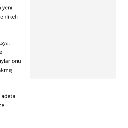
 yeni
ehlikeli
sya,
e
aylar onu
rakmış
a adeta
ce