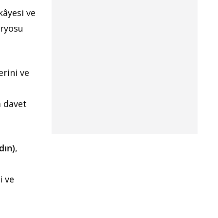
ikâyesi ve
aryosu
erini ve
a davet
dın)
,
i ve