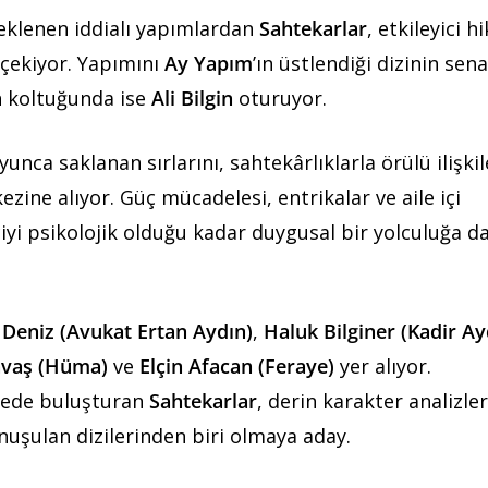
klenen iddialı yapımlardan
Sahtekarlar
, etkileyici h
 çekiyor. Yapımını
Ay Yapım
’ın üstlendiği dizinin sen
n koltuğunda ise
Ali Bilgin
oturuyor.
yunca saklanan sırlarını, sahtekârlıklarla örülü ilişkil
ine alıyor. Güç mücadelesi, entrikalar ve aile içi
iciyi psikolojik olduğu kadar duygusal bir yolculuğa d
Deniz (Avukat Ertan Aydın)
,
Haluk Bilginer (Kadir Ay
avaş (Hüma)
ve
Elçin Afacan (Feraye)
yer alıyor.
ojede buluşturan
Sahtekarlar
, derin karakter analizler
uşulan dizilerinden biri olmaya aday.