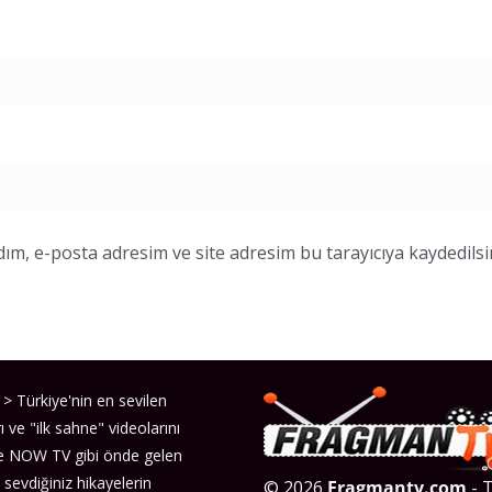
ım, e-posta adresim ve site adresim bu tarayıcıya kaydedilsi
> Türkiye'nin en sevilen
ı ve "ilk sahne" videolarını
ve NOW TV gibi önde gelen
 sevdiğiniz hikayelerin
© 2026
Fragmantv.com
- T