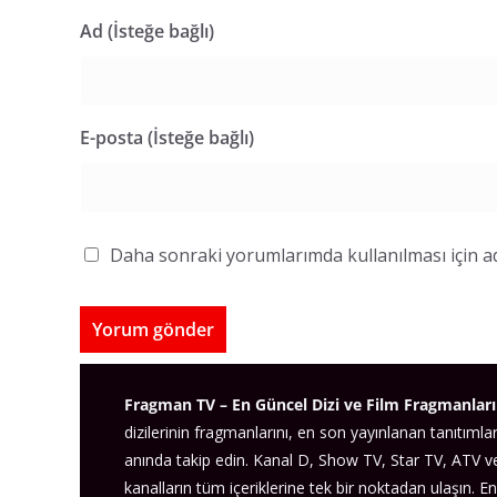
Ad (İsteğe bağlı)
E-posta (İsteğe bağlı)
Daha sonraki yorumlarımda kullanılması için ad
Fragman TV – En Güncel Dizi ve Film Fragmanları
dizilerinin fragmanlarını, en son yayınlanan tanıtımlar
anında takip edin. Kanal D, Show TV, Star TV, ATV 
kanalların tüm içeriklerine tek bir noktadan ulaşın. En