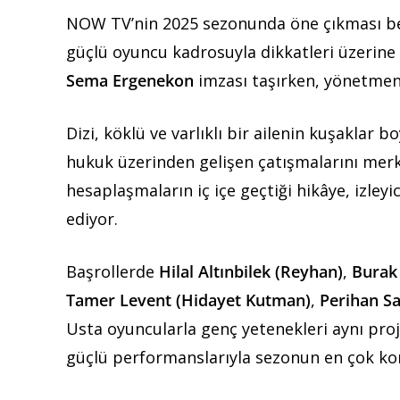
NOW TV’nin 2025 sezonunda öne çıkması be
güçlü oyuncu kadrosuyla dikkatleri üzerine
Sema Ergenekon
imzası taşırken, yönetme
Dizi, köklü ve varlıklı bir ailenin kuşaklar bo
hukuk üzerinden gelişen çatışmalarını merkez
hesaplaşmaların iç içe geçtiği hikâye, izley
ediyor.
Başrollerde
Hilal Altınbilek (Reyhan)
,
Burak 
Tamer Levent (Hidayet Kutman)
,
Perihan S
Usta oyuncularla genç yetenekleri aynı pr
güçlü performanslarıyla sezonun en çok kon