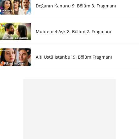
Doğanın Kanunu 9. Bölüm 3. Fragmanı
Muhtemel Aşk 8. Bölüm 2. Fragmanı
Altı Üstü İstanbul 9. Bölüm Fragmanı