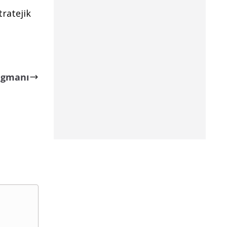
ratejik
ragmanı