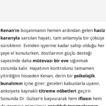
Kenan’ın
boşanmanın hemen ardından gelen
haciz
kararıyla
sarsılan hayatı, tam anlamıyla bir çöküşe
sürüklenir. Evinden işyerine kadar sahip olduğu her
şeye el konulurken, dostlarının güçlü desteği
sayesinde daha
mütevazı bir eve
sığınmak
zorunda kalır. Hayatının kontrolünü tamamen
yitirdiğini hisseden Kenan, derin bir
psikolojik
bunalımın
içine girer; geceleri kabuslarla uyanır,
anksiyete kaynaklı
titreme nöbetleri
geçirir.
Sonunda Dr. Gülser’e başvurarak hem
iflasın
hem
de geçmişe gömülmüş
çocukluk travmalarının