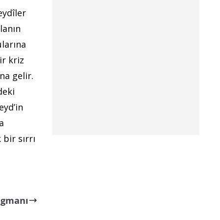
eydîler
lanın
ularına
r kriz
na gelir.
deki
eyd’in
a
bir sırrı
agmanı