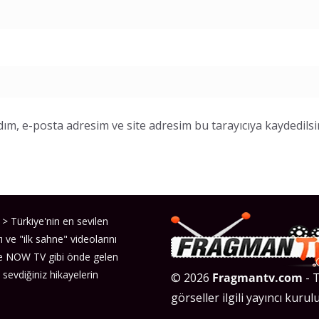
ım, e-posta adresim ve site adresim bu tarayıcıya kaydedilsi
> Türkiye'nin en sevilen
ı ve "ilk sahne" videolarını
ve NOW TV gibi önde gelen
 sevdiğiniz hikayelerin
© 2026
Fragmantv.com
- T
görseller ilgili yayıncı kurulu