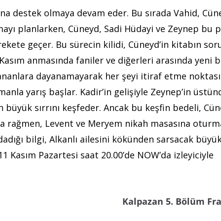
 ona destek olmaya devam eder. Bu sırada Vahid, Cün
ırmayı planlarken, Cüneyd, Sadi Hüdayi ve Zeynep bu p
ekete geçer. Bu sürecin kilidi, Cüneyd’in kitabın sor
asım anmasında faniler ve diğerleri arasında yeni bi
şananlara dayanamayarak her şeyi itiraf etme noktası
manla yarış başlar. Kadir’in gelişiyle Zeynep’in üstün
n büyük sırrını keşfeder. Ancak bu keşfin bedeli, Cün
ğına rağmen, Levent ve Meryem nikah masasına oturm
dadığı bilgi, Alkanlı ailesini kökünden sarsacak büyük 
11 Kasım Pazartesi saat 20.00’de NOW’da izleyiciyle
Kalpazan 5. Bölüm Fr