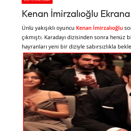
DIZI OYUNCULARI
Kenan İmirzalıoğlu Ekrana
Ünlü yakışıklı oyuncu
Kenan İmirzalıoğlu
so
çıkmıştı. Karadayı dizisinden sonra henüz b
hayranları yeni bir diziyle sabırsızlıkla be