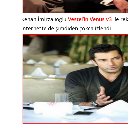
Kenan İmirzalıoğlu
Vestel’in Venüs v3
ile re
internette de şimdiden çokca izlendi.