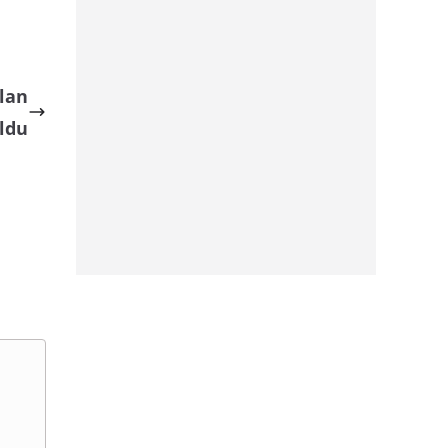
lan
ldu