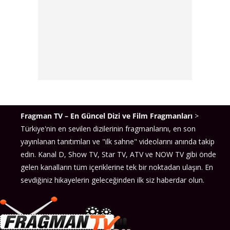
Fragman TV – En Güncel Dizi ve Film Fragmanları
>
Türkiye'nin en sevilen dizilerinin fragmanlarını, en son
yayınlanan tanıtımları ve "ilk sahne" videolarını anında takip
edin. Kanal D, Show TV, Star TV, ATV ve NOW TV gibi önde
gelen kanalların tüm içeriklerine tek bir noktadan ulaşın. En
sevdiğiniz hikayelerin geleceğinden ilk siz haberdar olun.