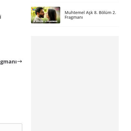
Muhtemel Aşk 8. Bölüm 2.
i
Fragmanı
ragmanı