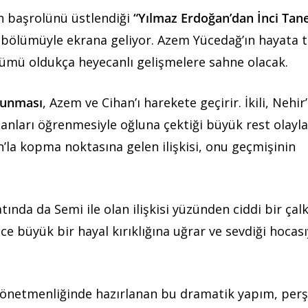
ın başrolünü üstlendiği
“Yılmaz Erdoğan’dan İnci Tane
eni bölümüyle ekrana geliyor. Azem Yücedağ’ın hayata
lümü oldukça heyecanlı gelişmelere sahne olacak.
ulunması
, Azem ve Cihan’ı harekete geçirir. İkili, Nehir’
anları öğrenmesiyle oğluna çektiği büyük rest olayla
an’la kopma noktasına gelen ilişkisi, onu geçmişinin
tında da Semi ile olan ilişkisi yüzünden ciddi bir çal
ce büyük bir hayal kırıklığına uğrar ve sevdiği hocası
yönetmenliğinde hazırlanan bu dramatik yapım, pe