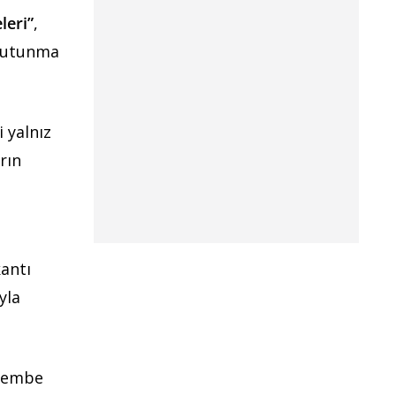
leri”
,
 tutunma
i yalnız
rın
kantı
yla
rşembe