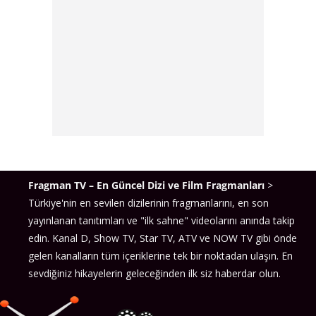
Fragman TV – En Güncel Dizi ve Film Fragmanları
>
Türkiye'nin en sevilen dizilerinin fragmanlarını, en son
yayınlanan tanıtımları ve "ilk sahne" videolarını anında takip
edin. Kanal D, Show TV, Star TV, ATV ve NOW TV gibi önde
gelen kanalların tüm içeriklerine tek bir noktadan ulaşın. En
sevdiğiniz hikayelerin geleceğinden ilk siz haberdar olun.