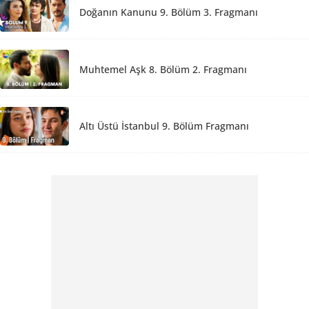
Doğanın Kanunu 9. Bölüm 3. Fragmanı
Muhtemel Aşk 8. Bölüm 2. Fragmanı
Altı Üstü İstanbul 9. Bölüm Fragmanı