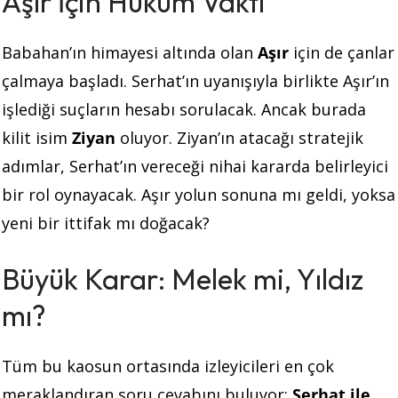
Aşır İçin Hüküm Vakti
Babahan’ın himayesi altında olan
Aşır
için de çanlar
çalmaya başladı. Serhat’ın uyanışıyla birlikte Aşır’ın
işlediği suçların hesabı sorulacak. Ancak burada
kilit isim
Ziyan
oluyor. Ziyan’ın atacağı stratejik
adımlar, Serhat’ın vereceği nihai kararda belirleyici
bir rol oynayacak. Aşır yolun sonuna mı geldi, yoksa
yeni bir ittifak mı doğacak?
Büyük Karar: Melek mi, Yıldız
mı?
Tüm bu kaosun ortasında izleyicileri en çok
meraklandıran soru cevabını buluyor:
Serhat ile