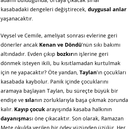
kasabadaki dengeleri değiştirecek,
duygusal anlar
yaşanacaktır.
Veysel ve Cemile, ameliyat sonrası evlerine geri
dönerler ancak
Kenan ve Döndü
’nün sıkı bakımı
altındadır. Evden çıkıp
bozkır
ın işlerine geri
dönmek isteyen ikili, bu kısıtlamadan kurtulmak
için ne yapacaktır? Öte yandan,
Taylan
’ın çocukları
kasabada kaybolur. Panik içinde çocuklarını
aramaya başlayan Taylan, bu süreçte büyük bir
endişe ve
sıla
nın zorluklarıyla başa çıkmak zorunda
kalır.
Kayıp çocuk
arayışında kasaba halkının
dayanışma
sı öne çıkacaktır. Son olarak, Ramazan
Mete okulda verilen bir ödev yüzünden üzülür. Her