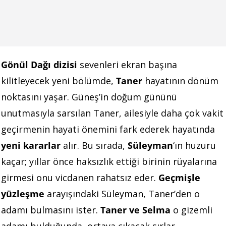
Gönül Dağı dizisi
sevenleri ekran başına
kilitleyecek yeni bölümde,
Taner
hayatının dönüm
noktasını yaşar. Güneş’in doğum gününü
unutmasıyla sarsılan Taner, ailesiyle daha çok vakit
geçirmenin hayati önemini fark ederek hayatında
yeni kararlar
alır. Bu sırada,
Süleyman
‘ın huzuru
kaçar; yıllar önce haksızlık ettiği birinin rüyalarına
girmesi onu vicdanen rahatsız eder.
Geçmişle
yüzleşme
arayışındaki Süleyman, Taner’den o
adamı bulmasını ister.
Taner ve Selma
o gizemli
adamı bulduğunda, ortaya çıkacak sırlar