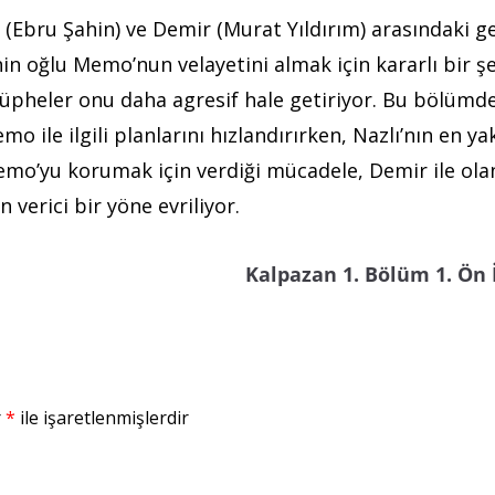
 (Ebru Şahin) ve Demir (Murat Yıldırım) arasındaki g
in oğlu Memo’nun velayetini almak için kararlı bir ş
şüpheler onu daha agresif hale getiriyor. Bu bölümde
o ile ilgili planlarını hızlandırırken, Nazlı’nın en ya
Memo’yu korumak için verdiği mücadele, Demir ile ola
 verici bir yöne evriliyor.
Kalpazan 1. Bölüm 1. Ön
r
*
ile işaretlenmişlerdir