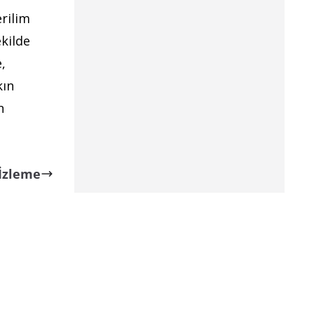
erilim
ekilde
,
kın
n
 İzleme