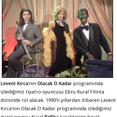
Levent Kırca
‘nın
Olacak O Kadar
programında
izlediğimiz tiyatro oyuncusu Ebru Kural Filinta
dizisinde rol alacak. 1990’lı yıllardan itibaren Levent
Kırca’nın Olacak O Kadar programında izlediğimiz
güzel oyuncu Kural
Refika
karakterine hayat