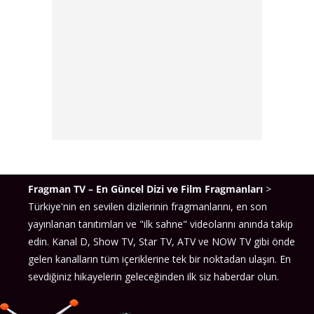
Fragman TV – En Güncel Dizi ve Film Fragmanları
>
Türkiye'nin en sevilen dizilerinin fragmanlarını, en son
yayınlanan tanıtımları ve "ilk sahne" videolarını anında takip
edin. Kanal D, Show TV, Star TV, ATV ve NOW TV gibi önde
gelen kanalların tüm içeriklerine tek bir noktadan ulaşın. En
sevdiğiniz hikayelerin geleceğinden ilk siz haberdar olun.