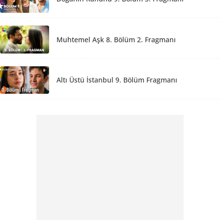
Muhtemel Aşk 8. Bölüm 2. Fragmanı
Altı Üstü İstanbul 9. Bölüm Fragmanı