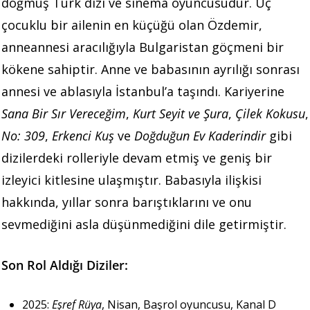
doğmuş Türk dizi ve sinema oyuncusudur. Üç
çocuklu bir ailenin en küçüğü olan Özdemir,
anneannesi aracılığıyla Bulgaristan göçmeni bir
kökene sahiptir. Anne ve babasının ayrılığı sonrası
annesi ve ablasıyla İstanbul’a taşındı. Kariyerine
Sana Bir Sır Vereceğim
,
Kurt Seyit ve Şura
,
Çilek Kokusu
,
No: 309
,
Erkenci Kuş
ve
Doğduğun Ev Kaderindir
gibi
dizilerdeki rolleriyle devam etmiş ve geniş bir
izleyici kitlesine ulaşmıştır. Babasıyla ilişkisi
hakkında, yıllar sonra barıştıklarını ve onu
sevmediğini asla düşünmediğini dile getirmiştir.
Son Rol Aldığı Diziler:
2025:
Eşref Rüya
, Nisan, Başrol oyuncusu, Kanal D