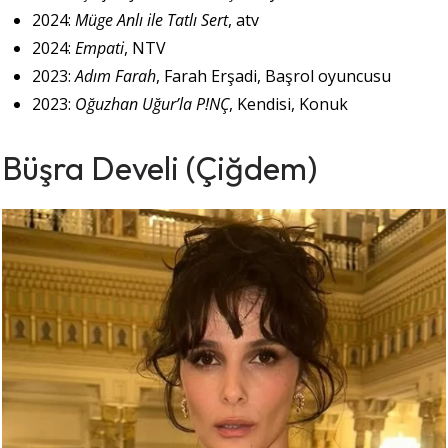
2024:
Müge Anlı ile Tatlı Sert
, atv
2024:
Empati
, NTV
2023:
Adım Farah
, Farah Erşadi, Başrol oyuncusu
2023:
Oğuzhan Uğur’la P!NÇ
, Kendisi, Konuk
Büşra Develi (Çiğdem)