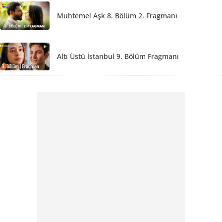
Muhtemel Aşk 8. Bölüm 2. Fragmanı
Altı Üstü İstanbul 9. Bölüm Fragmanı