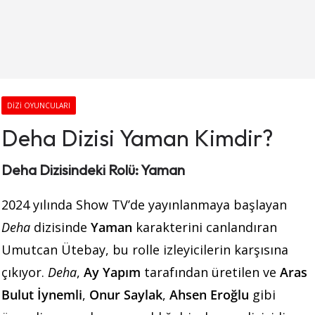
DIZI OYUNCULARI
Deha Dizisi Yaman Kimdir?
Deha Dizisindeki Rolü: Yaman
2024 yılında Show TV’de yayınlanmaya başlayan
Deha
dizisinde
Yaman
karakterini canlandıran
Umutcan Ütebay, bu rolle izleyicilerin karşısına
çıkıyor.
Deha
,
Ay Yapım
tarafından üretilen ve
Aras
Bulut İynemli
,
Onur Saylak
,
Ahsen Eroğlu
gibi