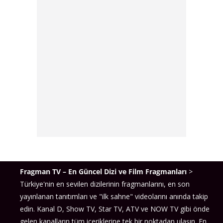
Fragman TV – En Güncel Dizi ve Film Fragmanları
>
Türkiye'nin en sevilen dizilerinin fragmanlarını, en son
yayınlanan tanıtımları ve "ilk sahne" videolarını anında takip
edin. Kanal D, Show TV, Star TV, ATV ve NOW TV gibi önde
gelen kanalların tüm içeriklerine tek bir noktadan ulaşın. En