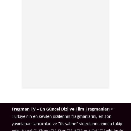
Fragman TV – En Güncel Dizi ve Film Fragmanları
>
Türkiye'nin en sevilen dizilerinin fragmanlarını, en son
yayınlanan tanıtımları ve "ilk sahne" videolarını anında takip
edin. Kanal D, Show TV, Star TV, ATV ve NOW TV gibi önde