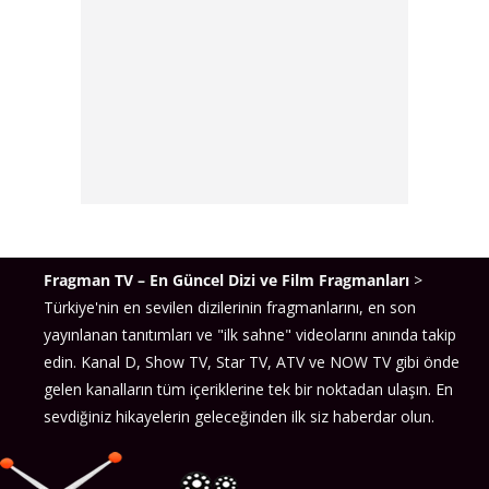
Fragman TV – En Güncel Dizi ve Film Fragmanları
>
Türkiye'nin en sevilen dizilerinin fragmanlarını, en son
yayınlanan tanıtımları ve "ilk sahne" videolarını anında takip
edin. Kanal D, Show TV, Star TV, ATV ve NOW TV gibi önde
gelen kanalların tüm içeriklerine tek bir noktadan ulaşın. En
sevdiğiniz hikayelerin geleceğinden ilk siz haberdar olun.