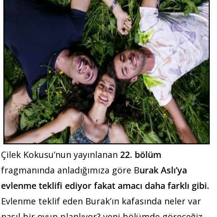
Çilek Kokusu’nun yayınlanan
22. bölüm
fragmanında anladığımıza göre B
urak Aslı’ya
evlenme teklifi ediyor fakat amacı daha farklı gibi.
Evlenme teklif eden Burak’ın kafasında neler var
nasıl bir oyun planlıyor? yeni bölümde göreceğiz.