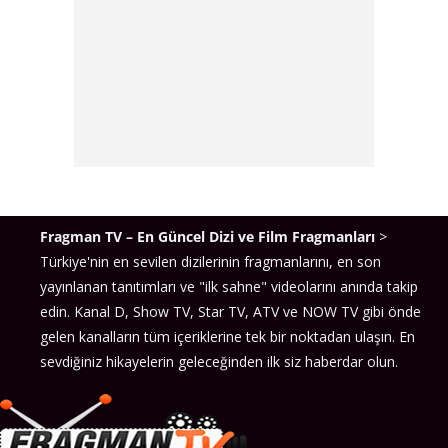
Fragman TV – En Güncel Dizi ve Film Fragmanları
>
Türkiye'nin en sevilen dizilerinin fragmanlarını, en son
yayınlanan tanıtımları ve "ilk sahne" videolarını anında takip
edin. Kanal D, Show TV, Star TV, ATV ve NOW TV gibi önde
gelen kanalların tüm içeriklerine tek bir noktadan ulaşın. En
sevdiğiniz hikayelerin geleceğinden ilk siz haberdar olun.