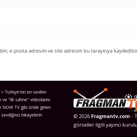
ım, e-posta adresim ve site adresim bu tarayıcıya kaydedilsi
> Türkiye'nin en sevilen
ı ve "ilk sahne" videolarını
ve NOW TV gibi önde gelen
 sevdiğiniz hikayelerin
© 2026
Fragmantv.com
- T
görseller ilgili yayıncı kurulu