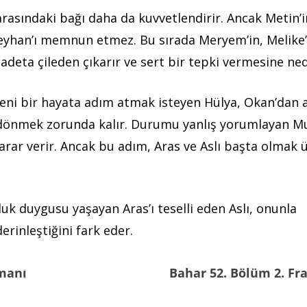
e arasındaki bağı daha da kuvvetlendirir. Ancak Metin’
 Reyhan’ı memnun etmez. Bu sırada Meryem’in, Melike
ı adeta çileden çıkarır ve sert bir tepki vermesine ne
eni bir hayata adım atmak isteyen Hülya, Okan’dan a
 dönmek zorunda kalır. Durumu yanlış yorumlayan M
rar verir. Ancak bu adım, Aras ve Aslı başta olmak 
uk duygusu yaşayan Aras’ı teselli eden Aslı, onunla
rinleştiğini fark eder.
gmanı
Bahar 52. Bölüm 2. F