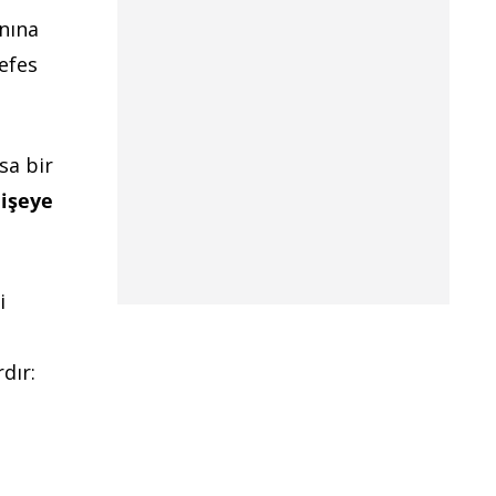
anına
nefes
sa bir
işeye
i
dır: