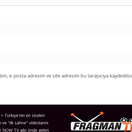
ım, e-posta adresim ve site adresim bu tarayıcıya kaydedilsi
> Türkiye'nin en sevilen
ı ve "ilk sahne" videolarını
ve NOW TV gibi önde gelen