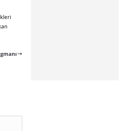
kleri
kan
ragmanı