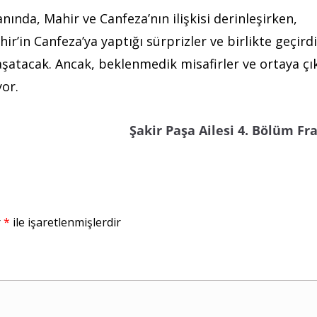
nında, Mahir ve Canfeza’nın ilişkisi derinleşirken,
r’in Canfeza’ya yaptığı sürprizler ve birlikte geçirdi
yaşatacak. Ancak, beklenmedik misafirler ve ortaya çı
yor.
Şakir Paşa Ailesi 4. Bölüm F
r
*
ile işaretlenmişlerdir