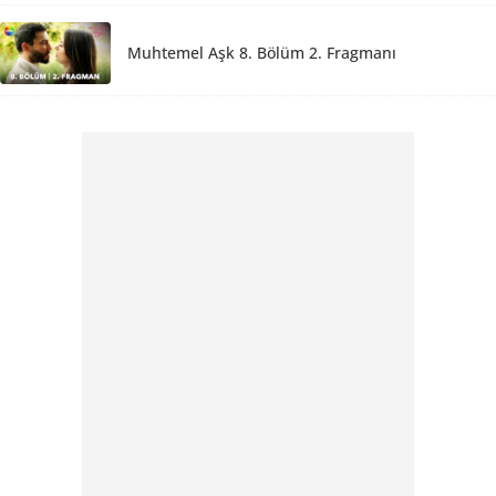
Muhtemel Aşk 8. Bölüm 2. Fragmanı