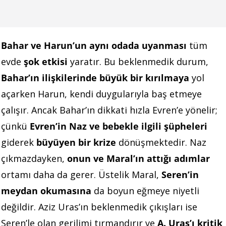
Bahar ve Harun’un aynı odada uyanması
tüm
evde
şok etkisi
yaratır. Bu beklenmedik durum,
Bahar’ın ilişkilerinde büyük bir kırılmaya
yol
açarken Harun, kendi duygularıyla baş etmeye
çalışır. Ancak Bahar’ın dikkati hızla Evren’e yönelir;
çünkü
Evren’in Naz ve bebekle ilgili şüpheleri
giderek
büyüyen bir krize
dönüşmektedir. Naz
çıkmazdayken,
onun ve Maral’ın attığı adımlar
ortamı daha da gerer. Üstelik Maral,
Seren’in
meydan okumasına
da boyun eğmeye niyetli
değildir. Aziz Uras’ın beklenmedik çıkışları ise
Seren’le olan gerilimi tırmandırır ve
A. Uras’ı kritik