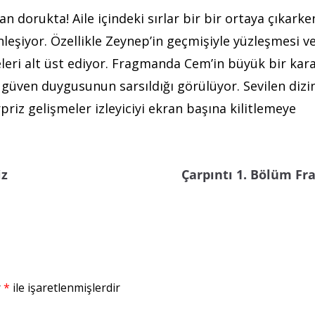
n dorukta! Aile içindeki sırlar bir bir ortaya çıkarke
nleşiyor. Özellikle Zeynep’in geçmişiyle yüzleşmesi v
leri alt üst ediyor. Fragmanda Cem’in büyük bir kar
de güven duygusunun sarsıldığı görülüyor. Sevilen dizi
z gelişmeler izleyiciyi ekran başına kilitlemeye
iz
Çarpıntı 1. Bölüm F
r
*
ile işaretlenmişlerdir