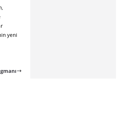
n,
e
ar
nin yeni
ragmanı