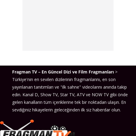
Fragman TV – En Güncel Dizi ve Film Fragmanları
>
Türkiye'nin en sevilen dizilerinin fragmanlarını, en son
yayınlanan tanıtımları ve "ilk sahne" videolarını anında takip
edin. Kanal D, Show TV, Star TV, ATV ve NOW TV gibi önde
gelen kanalların tüm içeriklerine tek bir noktadan ulaşın. En
sevdiğiniz hikayelerin geleceğinden ilk siz haberdar olun.