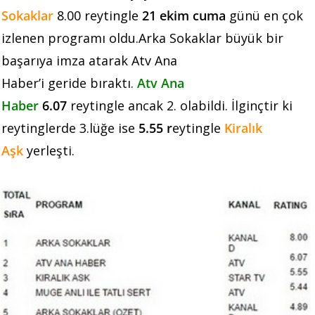
Sokaklar
8.00 reytingle
21 ekim cuma
günü en çok
izlenen programı oldu.Arka Sokaklar büyük bir
başarıya imza atarak Atv Ana
Haber’i geride bıraktı.
Atv Ana
Haber
6.07
reytingle ancak 2. olabildi. İlginçtir ki
reytinglerde 3.lüğe ise
5.55 r
eytingle
Kiralık
Aşk
yerleşti.