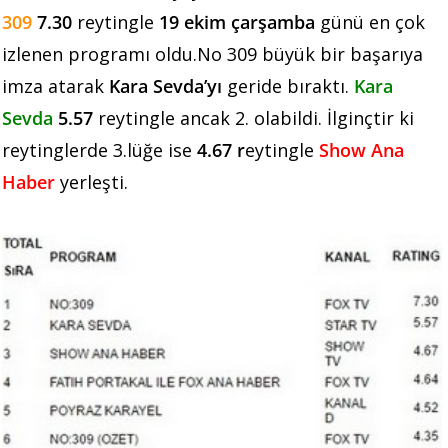
309
7.30
reytingle
19 ekim çarşamba
günü en çok
izlenen programı oldu.No 309 büyük bir başarıya
imza atarak
Kara Sevda’yı
geride bıraktı.
Kara
Sevda
5.57
reytingle ancak 2. olabildi. İlginçtir ki
reytinglerde 3.lüğe ise
4.67 r
eytingle
Show Ana
Haber
yerleşti.