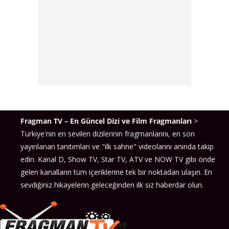
Fragman TV – En Güncel Dizi ve Film Fragmanları
>
Türkiye'nin en sevilen dizilerinin fragmanlarını, en son
yayınlanan tanıtımları ve "ilk sahne" videolarını anında takip
edin. Kanal D, Show TV, Star TV, ATV ve NOW TV gibi önde
gelen kanalların tüm içeriklerine tek bir noktadan ulaşın. En
sevdiğiniz hikayelerin geleceğinden ilk siz haberdar olun.