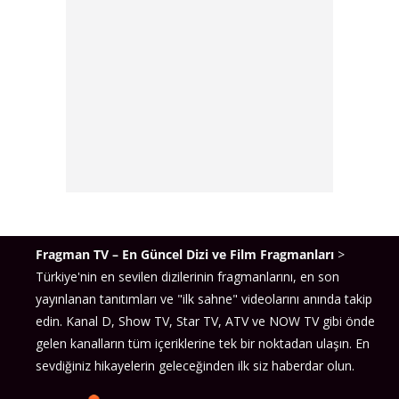
Fragman TV – En Güncel Dizi ve Film Fragmanları
>
Türkiye'nin en sevilen dizilerinin fragmanlarını, en son
yayınlanan tanıtımları ve "ilk sahne" videolarını anında takip
edin. Kanal D, Show TV, Star TV, ATV ve NOW TV gibi önde
gelen kanalların tüm içeriklerine tek bir noktadan ulaşın. En
sevdiğiniz hikayelerin geleceğinden ilk siz haberdar olun.