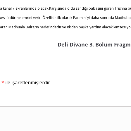
 kanal 7 ekranlarında olacak.Karşısında öldü sandığı babasını gören Trishna b
kesi öldürme emrini verir. Özellikle ilk olarak Padmini’yi daha sonrada Madhubal
aran Madhuala Balraj’ın hedefindedir ve Rk’dan başka yardım alacak kimsesi yo
Deli Divane 3. Bölüm Fragm
r
*
ile işaretlenmişlerdir