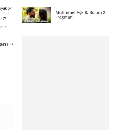
üyük bir
Muhtemel Aşk 8. Bölüm 2.
Fragmanı
a’yı
ktur.
anı