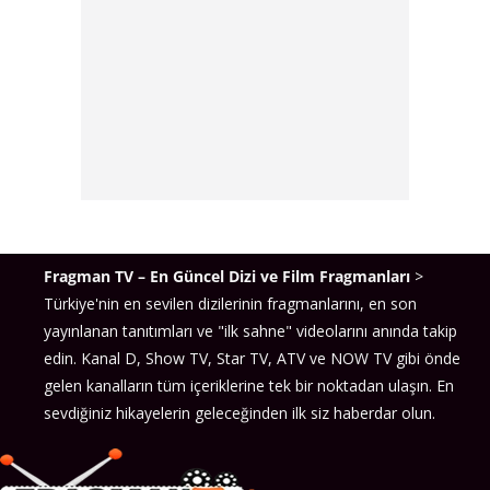
Fragman TV – En Güncel Dizi ve Film Fragmanları
>
Türkiye'nin en sevilen dizilerinin fragmanlarını, en son
yayınlanan tanıtımları ve "ilk sahne" videolarını anında takip
edin. Kanal D, Show TV, Star TV, ATV ve NOW TV gibi önde
gelen kanalların tüm içeriklerine tek bir noktadan ulaşın. En
sevdiğiniz hikayelerin geleceğinden ilk siz haberdar olun.